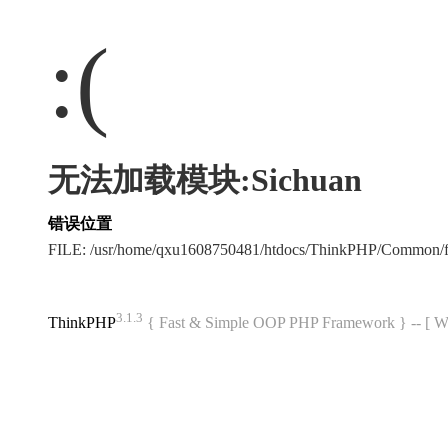
:(
无法加载模块:Sichuan
错误位置
FILE: /usr/home/qxu1608750481/htdocs/ThinkPHP/Common/
3.1.3
ThinkPHP
{ Fast & Simple OOP PHP Framework } -- 