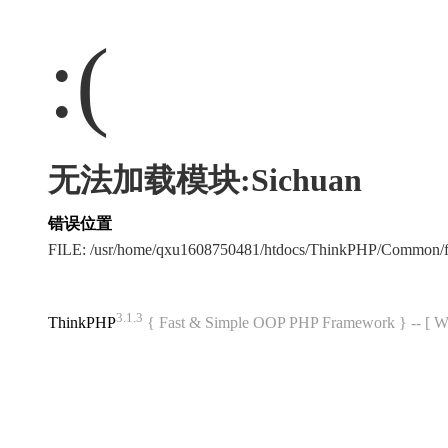
:(
无法加载模块:Sichuan
错误位置
FILE: /usr/home/qxu1608750481/htdocs/ThinkPHP/Common/
3.1.3
ThinkPHP
{ Fast & Simple OOP PHP Framework } -- 