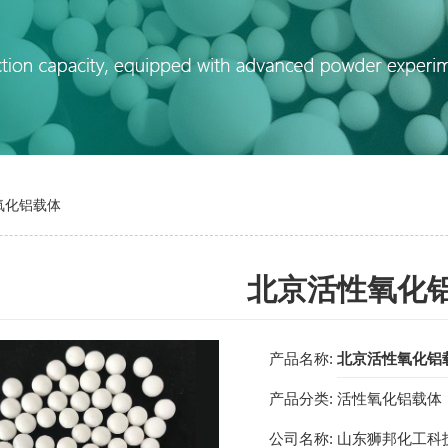
氧化铝载体
北京活性氧化
产品名称:
北京活性氧化铝
产品分类:
活性氧化铝载体
公司名称:
山东狮邦化工科