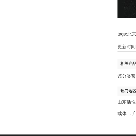
tags
更新时间：2
相关产
该分类暂
热门地
山东活性
载体
，