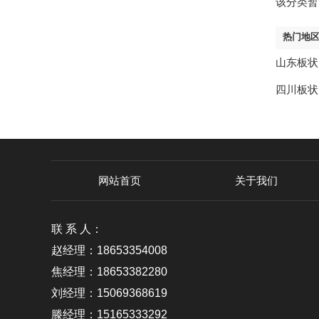
该分类暂
热门地
山东板状
四川板状
网站首页
关于我们
联 系 人：
赵经理：18653354008
焦经理：18653382280
刘经理：15069368619
滕经理：15165333292