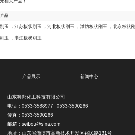
无相关产品！
区产品
刚玉
，
江苏板状刚玉
，
河北板状刚玉
，
潍坊板状刚玉
，
北京板状
刚玉
，
浙江板状刚玉
产品展示
新闻中心
山东狮邦化工科技有限公司
电话：0533-3588977 0533-3590266
传真：0533-3590266
邮箱：seibou@sina.com
地址：山东省淄博市高新技术开发区裕民路131号