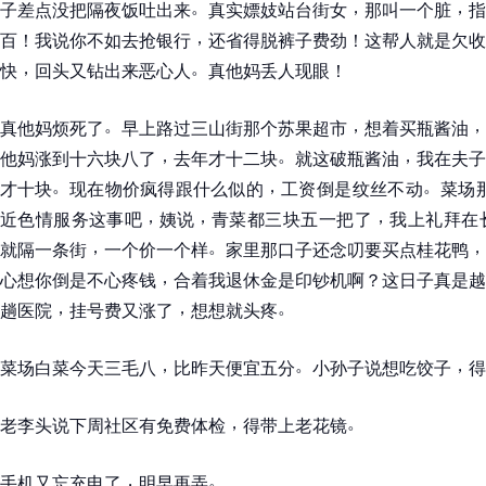
。
，
，
子差点没把隔夜饭吐出来
真实嫖妓站台街女
那叫一个脏
指
，
百
！
我说你不如去抢银行
还省得脱裤子费劲
！
这帮人就是欠收
，
。
快
回头又钻出来恶心人
真他妈丢人现眼
！
。
，
，
真他妈烦死了
早上路过三山街那个苏果超市
想着买瓶酱油
，
。
，
他妈涨到十六块八了
去年才十二块
就这破瓶酱油
我在夫子
。
，
。
才十块
现在物价疯得跟什么似的
工资倒是纹丝不动
菜场
，
，
，
近色情服务这事吧
姨说
青菜都三块五一把了
我上礼拜在
，
。
，
就隔一条街
一个价一个样
家里那口子还念叨要买点桂花鸭
，
心想你倒是不心疼钱
合着我退休金是印钞机啊
？
这日子真是越
，
，
。
趟医院
挂号费又涨了
想想就头疼
，
。
，
菜场白菜今天三毛八
比昨天便宜五分
小孙子说想吃饺子
得
，
。
老李头说下周社区有免费体检
得带上老花镜
，
。
手机又忘充电了
明早再弄