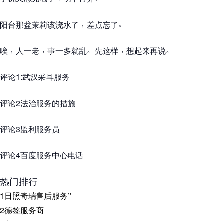
，
。
阳台那盆茉莉该浇水了
差点忘了
，
，
。
，
。
唉
人一老
事一多就乱
先这样
想起来再说
评论1:武汉采耳服务
评论2法治服务的措施
评论3监利服务员
评论4百度服务中心电话
热门排行
1
日照奇瑞售后服务
”
2
德签服务商