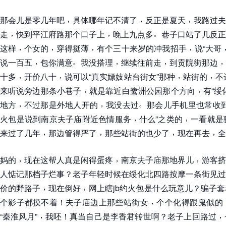
，
，
，
那会儿是零几年吧
具体哪年记不清了
反正是夏天
我路过夫
，
，
。
走
快到平江府路那个口子上
晚上九点多
巷子口站了几反正
，
，
，
，
，
这样
个女的
穿得挺薄
有个三十来岁的冲我招手
说
“
大哥
，
。
，
，
，
说一百五
包你满意
我没搭理
继续往前走
到贡院街那边
，
，
，
，
十多
开价八十
说可以
“
真实嫖妓站台街女
”
那种
站街的
不
，
，
来听说旁边那条小巷子
就是靠近白鹭洲公园那个方向
有
“
绥
，
，
。
地方
不过那是外地人开的
我没去过
那会儿手机里也常收
，
，
火包是说到南京夫子庙附近色情服务
什么
”
之类的
一看就是
，
，
，
，
来过了几年
那边管得严了
那些站街的也少了
现在再去
全
，
，
，
妈的
现在这帮人真是闲得蛋疼
南京夫子庙那地界儿
游客挤
人惦记那档子烂事
？
老子年轻时候在绥化北四路按摩一条街见过
，
，
价的野路子
现在倒好
网上瞎jb约火包是什么玩意儿
？
骗子套
，
个影子都摸不着
！
夫子庙边上那些站街女
个个化得跟鬼似的
，
，
“
秦淮风月
”
我呸
！
真当自己是李香君转世啊
？
老子上回路过