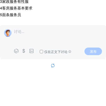
3
家政服务有性服
4
客房服务基本要求
5
面条服务员
讨论...



发布
仅在正文下讨论
