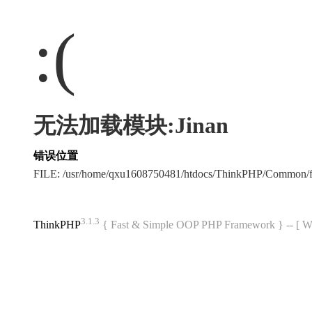
:(
无法加载模块:Jinan
错误位置
FILE: /usr/home/qxu1608750481/htdocs/ThinkPHP/Common/
3.1.3
ThinkPHP
{ Fast & Simple OOP PHP Framework } -- 