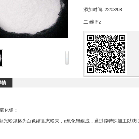
添加时间:
22/03/08
二 维 码:
详情
氧化铝：
铝抛光粉规格为白色结晶态粉末，a氧化铝组成，通过控特殊加工以